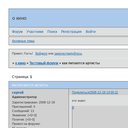
о кино
Форум
Участники
Поиск
Регистрация
Войти
Активные темы
Привет, Гость!
Войдите
или
зарегистрируйтесь
.
»
о кино
»
Тестовый форум
»
как питаются артисты
Страница:
1
как питаются артисты
сергей
Поделиться
2008-12-19 13:55:11
Администратор
кто знает.
Зарегистрирован
: 2008-12-18
Приглашений:
0
0
Сообщений:
13
Уважение:
[+0/-0]
Позитив:
[+0/-0]
Провел на форуме: