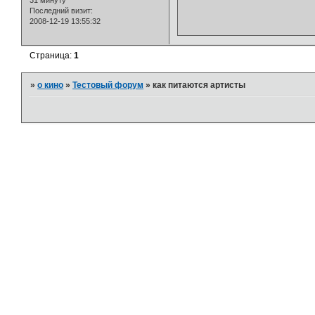
31 минуту
Последний визит:
2008-12-19 13:55:32
Страница:
1
»
о кино
»
Тестовый форум
»
как питаются артисты