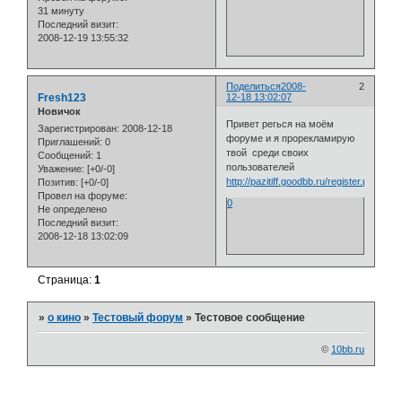
31 минуту
Последний визит:
2008-12-19 13:55:32
Поделиться
2008-
2
Fresh123
12-18 13:02:07
Новичок
Привет регься на моём
Зарегистрирован
: 2008-12-18
форуме и я прорекламирую
Приглашений:
0
твой среди своих
Сообщений:
1
пользователей
Уважение:
[+0/-0]
http://pazitiff.goodbb.ru/register.php
Позитив:
[+0/-0]
Провел на форуме:
0
Не определено
Последний визит:
2008-12-18 13:02:09
Страница:
1
»
о кино
»
Тестовый форум
»
Тестовое сообщение
©
10bb.ru